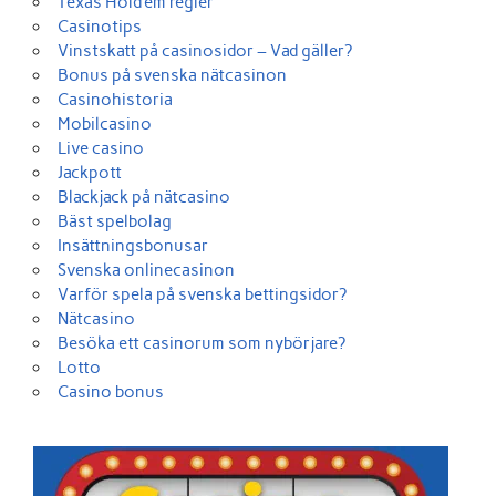
Texas Hold’em regler
Casinotips
Vinstskatt på casinosidor – Vad gäller?
Bonus på svenska nätcasinon
Casinohistoria
Mobilcasino
Live casino
Jackpott
Blackjack på nätcasino
Bäst spelbolag
Insättningsbonusar
Svenska onlinecasinon
Varför spela på svenska bettingsidor?
Nätcasino
Besöka ett casinorum som nybörjare?
Lotto
Casino bonus