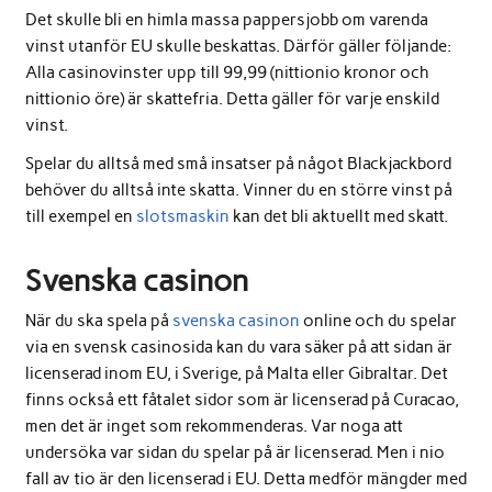
Det skulle bli en himla massa pappersjobb om varenda
vinst utanför EU skulle beskattas. Därför gäller följande:
Alla casinovinster upp till 99,99 (nittionio kronor och
nittionio öre) är skattefria. Detta gäller för varje enskild
vinst.
Spelar du alltså med små insatser på något Blackjackbord
behöver du alltså inte skatta. Vinner du en större vinst på
till exempel en
slotsmaskin
kan det bli aktuellt med skatt.
Svenska casinon
När du ska spela på
svenska casinon
online och du spelar
via en svensk casinosida kan du vara säker på att sidan är
licenserad inom EU, i Sverige, på Malta eller Gibraltar. Det
finns också ett fåtalet sidor som är licenserad på Curacao,
men det är inget som rekommenderas. Var noga att
undersöka var sidan du spelar på är licenserad. Men i nio
fall av tio är den licenserad i EU. Detta medför mängder med